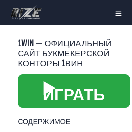
RIZE
BUY TICKETS
EVENTS
1WIN — ОФИЦИАЛЬНЫЙ
TEAM MMA
САЙТ БУКМЕКЕРСКОЙ
FIGHTERS
КОНТОРЫ 1ВИН
WANNA FIGHT?
NEWS
▶️
MEDIA
ИГРАТЬ
$RIZE TOKEN
SHOP
CONNECT
СОДЕРЖИМОЕ
LOG IN