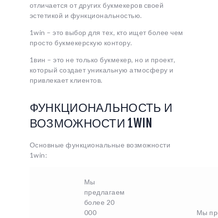
отличается от других букмекеров своей
эстетикой и функциональностью.
1win – это выбор для тех, кто ищет более чем
просто букмекерскую контору.
1вин – это не только букмекер, но и проект,
который создает уникальную атмосферу и
привлекает клиентов.
ФУНКЦИОНАЛЬНОСТЬ И
ВОЗМОЖНОСТИ 1WIN
Основные функциональные возможности
1win:
Мы
предлагаем
более 20
000
Мы пр