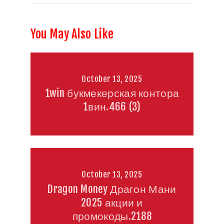
You May Also Like
October 13, 2025
1win букмекерская контора
1вин.466 (3)
October 13, 2025
Dragon Money Драгон Мани
2025 акции и
промокоды.2188