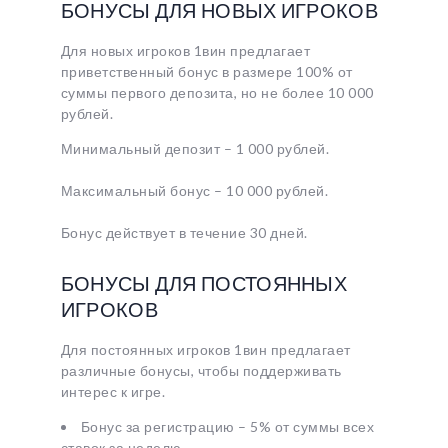
БОНУСЫ ДЛЯ НОВЫХ ИГРОКОВ
Для новых игроков 1вин предлагает
приветственный бонус в размере 100% от
суммы первого депозита, но не более 10 000
рублей.
Минимальный депозит – 1 000 рублей.
Максимальный бонус – 10 000 рублей.
Бонус действует в течение 30 дней.
БОНУСЫ ДЛЯ ПОСТОЯННЫХ
ИГРОКОВ
Для постоянных игроков 1вин предлагает
различные бонусы, чтобы поддерживать
интерес к игре.
Бонус за регистрацию – 5% от суммы всех
ставок за неделю.