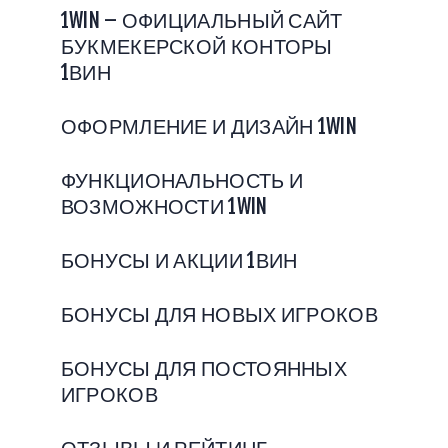
1WIN – ОФИЦИАЛЬНЫЙ САЙТ
БУКМЕКЕРСКОЙ КОНТОРЫ
1ВИН
ОФОРМЛЕНИЕ И ДИЗАЙН 1WIN
ФУНКЦИОНАЛЬНОСТЬ И
ВОЗМОЖНОСТИ 1WIN
БОНУСЫ И АКЦИИ 1ВИН
БОНУСЫ ДЛЯ НОВЫХ ИГРОКОВ
БОНУСЫ ДЛЯ ПОСТОЯННЫХ
ИГРОКОВ